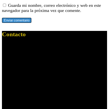
Guarda mi nombre, correo electrónico y web en este
navegador para la próxima vez que comente.
Contacto
Dirección:
Paseo Cristobal Colon, 1
Localidad:
Sevilla
C. Postal:
41001
--------------------
Dirección:
C/ Ciaurriz, s/n
Resid. Virgen del Rocío, 3,
Localidad:
Mairena del Aljarafe
Ciudad:
Sevilla
C. Postal:
41927