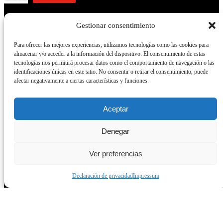
Gestionar consentimiento
Servicios
Para ofrecer las mejores experiencias, utilizamos tecnologías como las cookies para
almacenar y/o acceder a la información del dispositivo. El consentimiento de estas
Servicios
tecnologías nos permitirá procesar datos como el comportamiento de navegación o las
identificaciones únicas en este sitio. No consentir o retirar el consentimiento, puede
Empresa Diseño web Sevilla
afectar negativamente a ciertas características y funciones.
Video del canal Youtube
Tutoriales
Aceptar
Curso wordpress en Sevilla
Posicionamiento SEO
Denegar
Diseño Gráfico
Ver preferencias
Diseño Web
Subvención web
Declaración de privacidad
Impressum
Modelos de páginas web