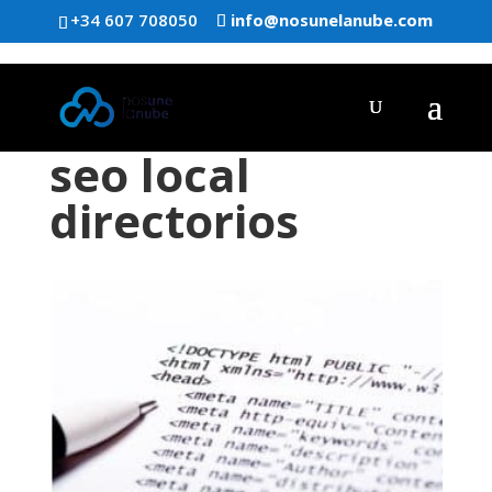
+34 607 708050
info@nosunelanube.com
seo local
directorios