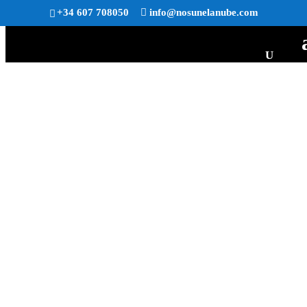
+34 607 708050
info@nosunelanube.com
EMPRESA DE
DISEÑO WEB
Desde diseño de página web y desarrollo
personalizado hasta soluciones de hospedaje,
lo tenemos cubierto.