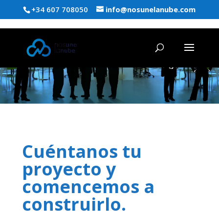
+34 607 708050
info@nosunelanube.com
Cuéntanos tu
proyecto y
comencemos a
construirlo.