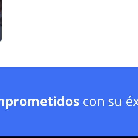
mprometidos
con su éx