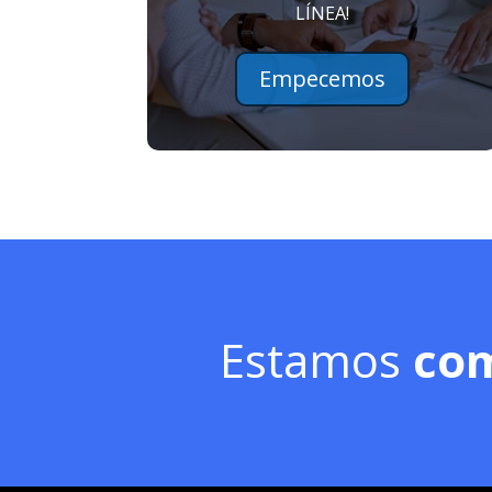
LÍNEA!
Empecemos
Estamos
co