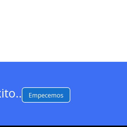
ito..
Empecemos