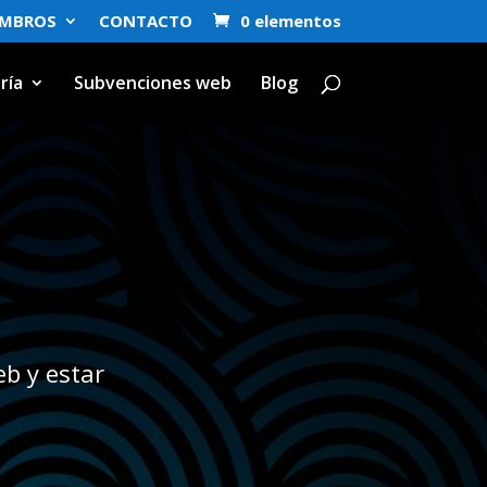
EMBROS
CONTACTO
0 elementos
ría
Subvenciones web
Blog
b y estar