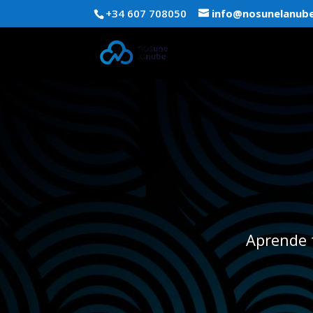
+34 607 708050
info@nosunelanub
Aprende 