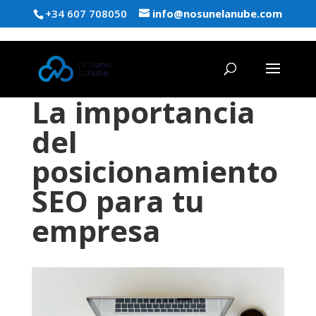
+34 607 708050
info@nosunelanube.com
La importancia
del
posicionamiento
SEO para tu
empresa