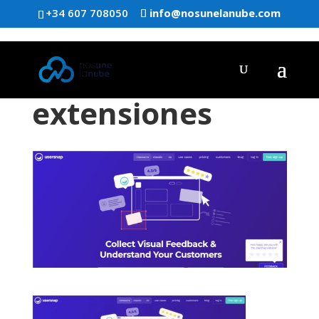
+34 607 708050
info@nosunelanube.com
extensiones