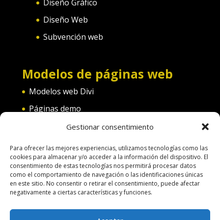
Diseño Gráfico
Diseño Web
Subvención web
Modelos de páginas web
Modelos web Divi
Páginas demo
Web convento
Gestionar consentimiento
Web diferentes categorías
Para ofrecer las mejores experiencias, utilizamos tecnologías como las
cookies para almacenar y/o acceder a la información del dispositivo. El
consentimiento de estas tecnologías nos permitirá procesar datos
como el comportamiento de navegación o las identificaciones únicas
en este sitio. No consentir o retirar el consentimiento, puede afectar
negativamente a ciertas características y funciones.
Terminos de uso
Política de Cookies