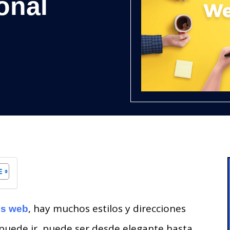
onal
, hay muchos estilos y direcciones
os web
 puede ir, puede ser desde elegante hasta