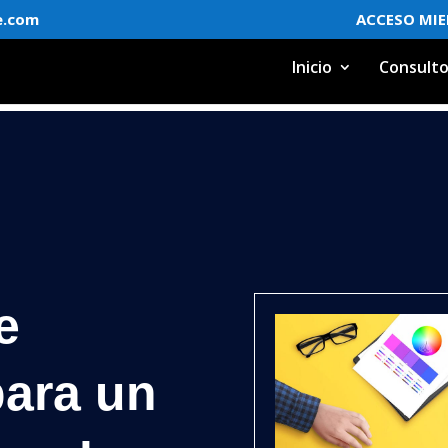
e.com
ACCESO MI
Inicio
Consulto
e
para un