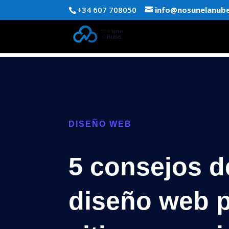
+34 607 708050
info@nosunelanub
DISEÑO WEB
5 consejos d
diseño web 