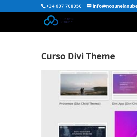
+34 607 708050
info@nosunelanub
Curso Divi Theme