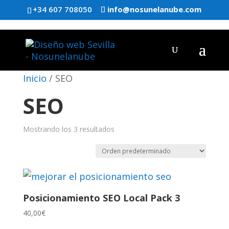
+34 607 708050
info@nosunelanube.com
Inicio
/ SEO
SEO
Mostrando los 3 resultados
Posicionamiento SEO Local Pack 3
40,00
€