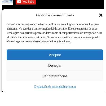
Gestionar consentimiento
Servicios
Para ofrecer las mejores experiencias, utilizamos tecnologías como las cookies para
almacenar y/o acceder a la información del dispositivo. El consentimiento de estas
Servicios
tecnologías nos permitirá procesar datos como el comportamiento de navegación o las
identificaciones únicas en este sitio. No consentir o retirar el consentimiento, puede
Empresa Diseño web Sevilla
afectar negativamente a ciertas características y funciones.
Video del canal Youtube
Tutoriales
Aceptar
Curso wordpress en Sevilla
Posicionamiento SEO
Denegar
Diseño Gráfico
Ver preferencias
Diseño Web
Subvención web
Declaración de privacidad
Impressum
Modelos de páginas web