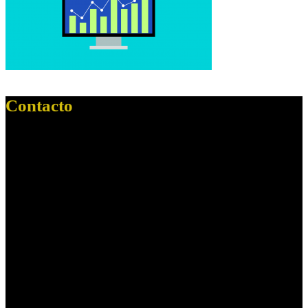
Contacto
Dirección:
Paseo Cristobal Colon, 1
Localidad:
Sevilla
C. Postal:
41001
--------------------
Dirección:
C/ Ciaurriz, s/n
Resid. Virgen del Rocío, 3,
Localidad:
Mairena del Aljarafe
Ciudad:
Sevilla
C. Postal:
41927