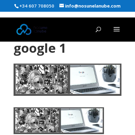
+34 607 708050
info@nosunelanube.com
google 1