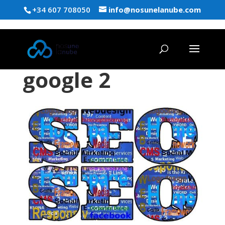
+34 607 708050
info@nosunelanube.com
google 2