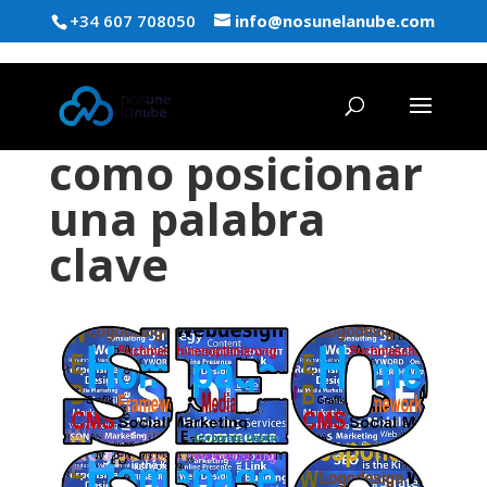
+34 607 708050
info@nosunelanube.com
como posicionar
una palabra
clave