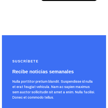
SUSCRÍBETE
Recibe noticias semanales
Nulla porttitor pretium blandit. Suspendisse id nulla
et erat feugiat vehicula. Nam ac sapien maximus
sem auctor sollicitudin sit amet a enim. Nulla facilisi.
Donec et commodo tellus.