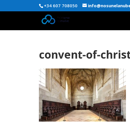
+34 607 708050
info@nosunelanub
convent-of-chris