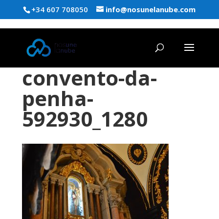
+34 607 708050
info@nosunelanube.com
convento-da-
penha-
592930_1280