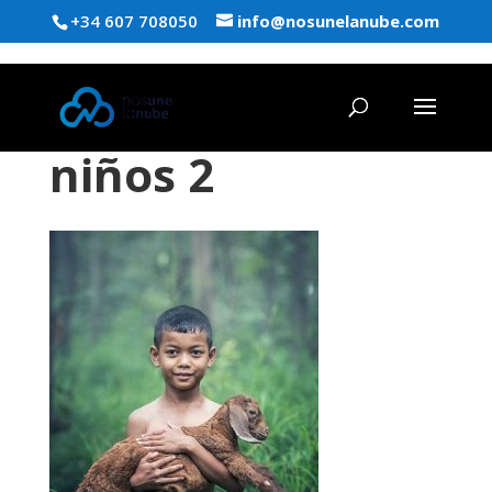
+34 607 708050
info@nosunelanube.com
niños 2