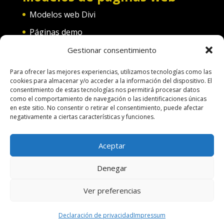
Modelos web Divi
Páginas demo
Web convento
Gestionar consentimiento
Web diferentes categorías
Para ofrecer las mejores experiencias, utilizamos tecnologías como las
cookies para almacenar y/o acceder a la información del dispositivo. El
consentimiento de estas tecnologías nos permitirá procesar datos
como el comportamiento de navegación o las identificaciones únicas
en este sitio. No consentir o retirar el consentimiento, puede afectar
negativamente a ciertas características y funciones.
Terminos de uso
Política de Cookies
Aceptar
Aspectos legales
Política de Privacidad
Denegar
Pago por servicios
Hacer una pagina web
Ver preferencias
Diseñado por
Nosunelanube
| Desarrollado
por
Nosunelanube
Declaración de privacidad
Impressum