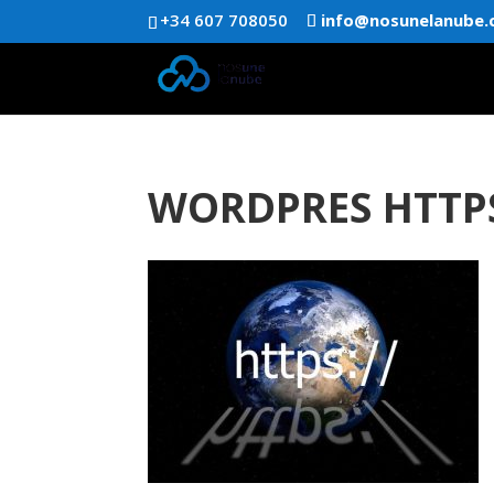
+34 607 708050
info@nosunelanube
WORDPRES HTTP