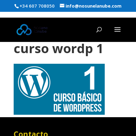
+34 607 708050
info@nosunelanube.com
curso wordp 1
Contacto