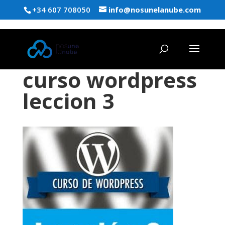
+34 607 708050
info@nosunelanube.com
curso wordpress
leccion 3