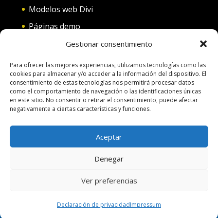
Modelos web Divi
Páginas demo
Web convento
Gestionar consentimiento
Web diferentes categorías
Para ofrecer las mejores experiencias, utilizamos tecnologías como las
cookies para almacenar y/o acceder a la información del dispositivo. El
consentimiento de estas tecnologías nos permitirá procesar datos
como el comportamiento de navegación o las identificaciones únicas
en este sitio. No consentir o retirar el consentimiento, puede afectar
negativamente a ciertas características y funciones.
Terminos de uso
Política de Cookies
Aceptar
Aspectos legales
Política de Privacidad
Denegar
Pago por servicios
Hacer una pagina web
Ver preferencias
Diseñado por
Nosunelanube
| Desarrollado
por
Nosunelanube
Declaración de privacidad
Impressum