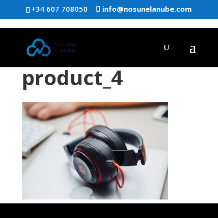
+34 607 708050
info@nosunelanube.com
product_4