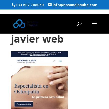
+34 607 708050
info@nosunelanube.com
javier web