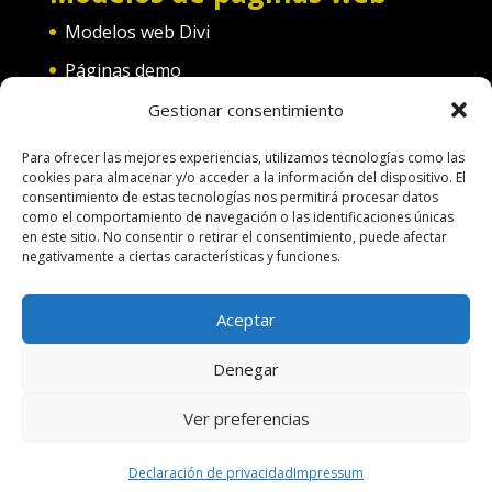
Modelos web Divi
Páginas demo
Web convento
Gestionar consentimiento
Web diferentes categorías
Para ofrecer las mejores experiencias, utilizamos tecnologías como las
cookies para almacenar y/o acceder a la información del dispositivo. El
consentimiento de estas tecnologías nos permitirá procesar datos
como el comportamiento de navegación o las identificaciones únicas
en este sitio. No consentir o retirar el consentimiento, puede afectar
negativamente a ciertas características y funciones.
Terminos de uso
Política de Cookies
Aceptar
Aspectos legales
Política de Privacidad
Denegar
Pago por servicios
Hacer una pagina web
Ver preferencias
Diseñado por
Nosunelanube
| Desarrollado
por
Nosunelanube
Declaración de privacidad
Impressum