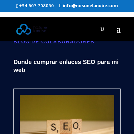
+34 607 708050
info@nosunelanube.com
BLOG DE COLABORADORES
Donde comprar enlaces SEO para mi
web