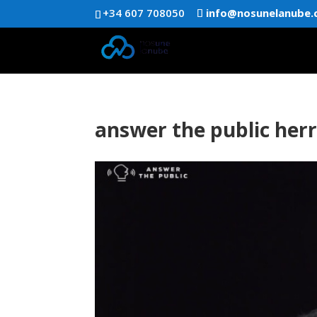
+34 607 708050
info@nosunelanube
answer the public her