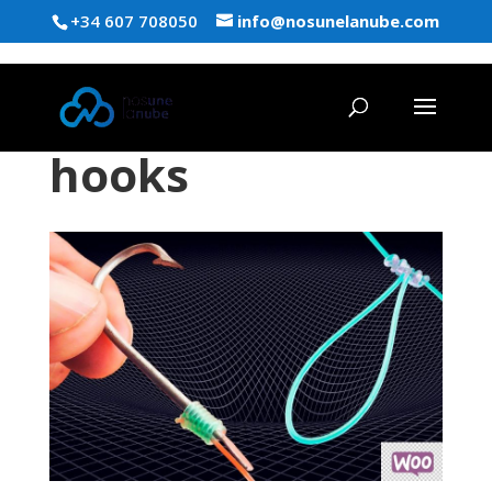
+34 607 708050
info@nosunelanube.com
hooks