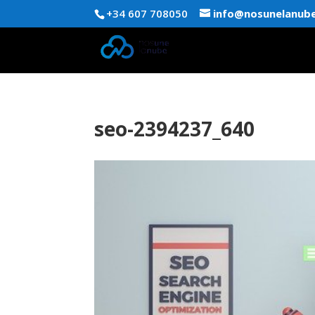
+34 607 708050
info@nosunelanub
seo-2394237_640