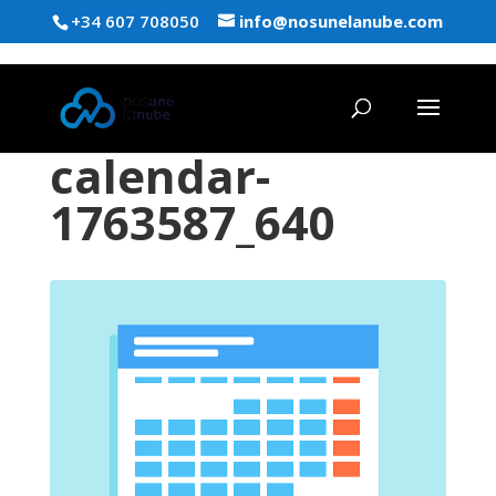
+34 607 708050
info@nosunelanube.com
calendar-
1763587_640