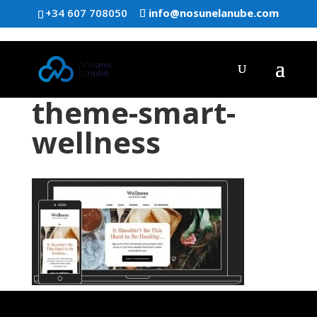
+34 607 708050
info@nosunelanube.com
theme-smart-
wellness