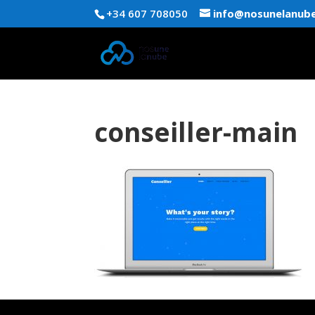
+34 607 708050
info@nosunelanub
conseiller-main