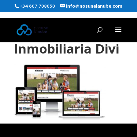
+34 607 708050
info@nosunelanube.com
Inmobiliaria Divi