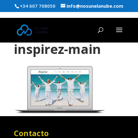
+34 607 708050
info@nosunelanube.com
inspirez-main
Contacto