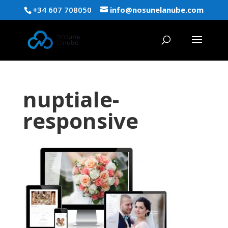
+34 607 708050
info@nosunelanube.com
nuptiale-
responsive