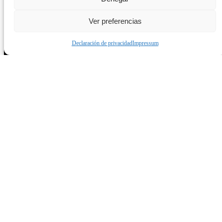
Diseño Gráfico
Ver preferencias
Diseño Web
Subvención web
Declaración de privacidad
Impressum
Modelos de páginas web
Modelos web Divi
Páginas demo
Web convento
Web diferentes categorías
Terminos de uso
Política de Cookies
Aspectos legales
Política de Privacidad
Pago por servicios
Hacer una pagina web