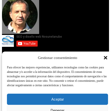
Gestionar consentimiento
Servicios
Para ofrecer las mejores experiencias, utilizamos tecnologías como las cookies para
almacenar y/o acceder a la información del dispositivo. El consentimiento de estas
Servicios
tecnologías nos permitirá procesar datos como el comportamiento de navegación o las
identificaciones únicas en este sitio. No consentir o retirar el consentimiento, puede
Empresa Diseño web Sevilla
afectar negativamente a ciertas características y funciones.
Video del canal Youtube
Tutoriales
Aceptar
Curso wordpress en Sevilla
Posicionamiento SEO
Denegar