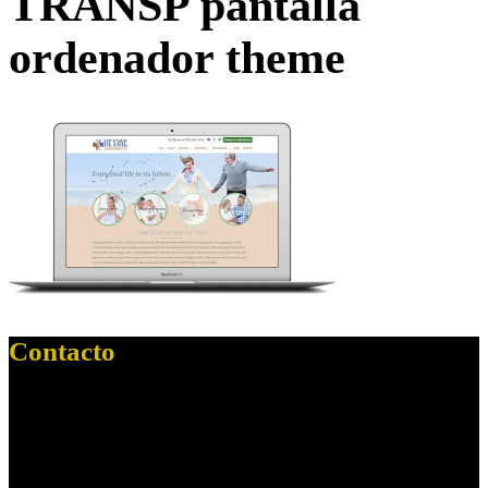
TRANSP pantalla
ordenador theme
Contacto
Dirección:
Paseo Cristobal Colon, 1
Localidad:
Sevilla
C. Postal:
41001