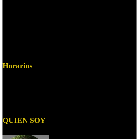
--------------------
Dirección:
C/ Ciaurriz, s/n
Resid. Virgen del Rocío, 3,
Localidad:
Mairena del Aljarafe
Ciudad:
Sevilla
C. Postal:
41927
Horarios
Horario:
Lunes a Viernes de 09.00 a 19:00
Sábados de 09:00 a 14:00
Domingos:
Cerrado
QUIEN SOY