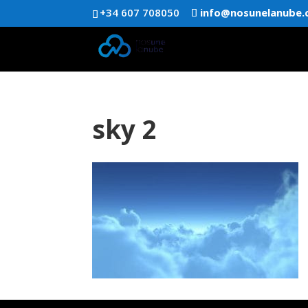
+34 607 708050
info@nosunelanube
sky 2