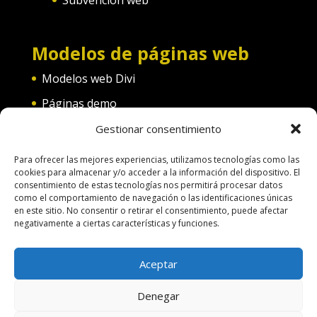
Modelos de páginas web
Modelos web Divi
Páginas demo
Web convento
Gestionar consentimiento
Web diferentes categorías
Para ofrecer las mejores experiencias, utilizamos tecnologías como las
cookies para almacenar y/o acceder a la información del dispositivo. El
consentimiento de estas tecnologías nos permitirá procesar datos
como el comportamiento de navegación o las identificaciones únicas
en este sitio. No consentir o retirar el consentimiento, puede afectar
negativamente a ciertas características y funciones.
Terminos de uso
Política de Cookies
Aceptar
Aspectos legales
Política de Privacidad
Denegar
Pago por servicios
Hacer una pagina web