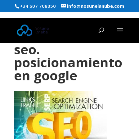
+34 607 708050
info@nosunelanube.com
seo.
posicionamiento
en google