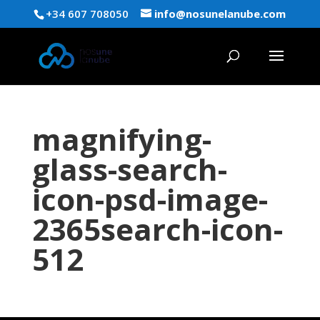
+34 607 708050
info@nosunelanube.com
magnifying-
glass-search-
icon-psd-image-
2365search-icon-
512