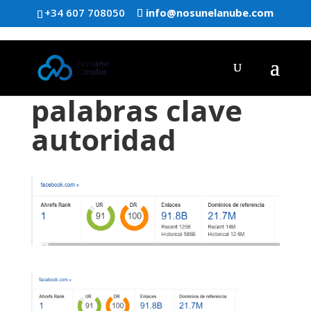
+34 607 708050
info@nosunelanube.com
palabras clave
autoridad