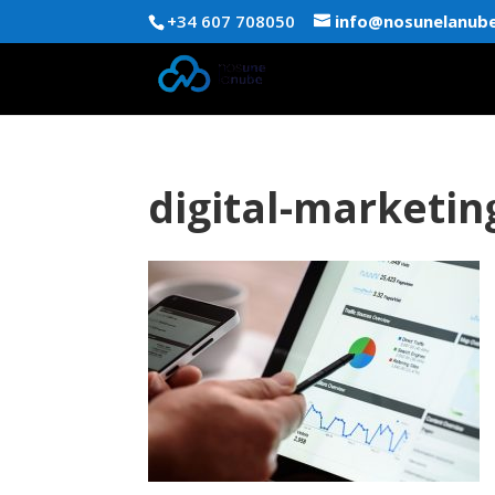
+34 607 708050
info@nosunelanub
digital-marketi