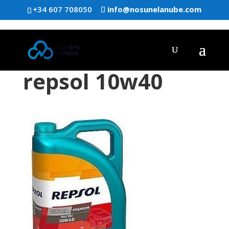
+34 607 708050
info@nosunelanube.com
repsol 10w40