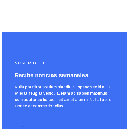
SUSCRÍBETE
Recibe noticias semanales
Nulla porttitor pretium blandit. Suspendisse id nulla
et erat feugiat vehicula. Nam ac sapien maximus
sem auctor sollicitudin sit amet a enim. Nulla facilisi.
Donec et commodo tellus.