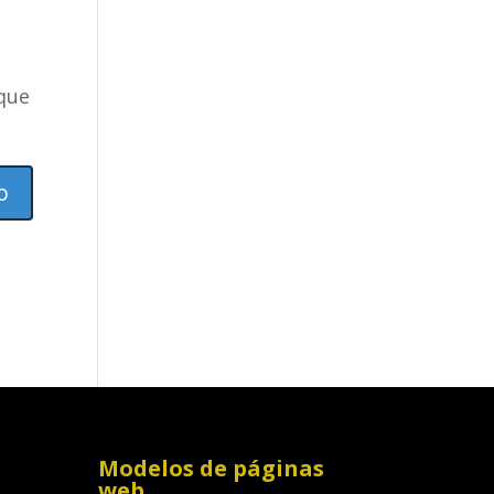
 que
Modelos de páginas
web