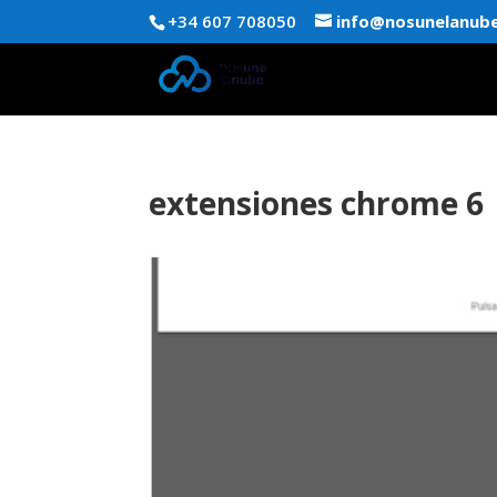
+34 607 708050
info@nosunelanub
extensiones chrome 6