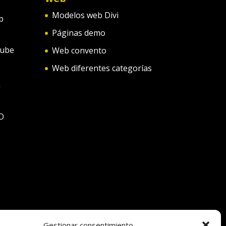
Modelos web Divi
b
Páginas demo
tube
Web convento
Web diferentes categorías
n
O
Gestionar consentimiento