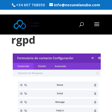
+34 607 708050
info@nosunelanube.com
rgpd