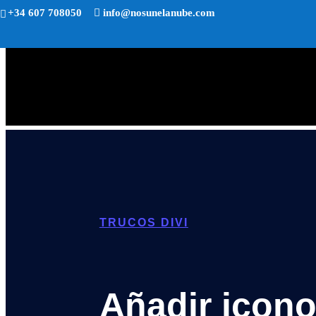
+34 607 708050
info@nosunelanube.com
TRUCOS DIVI
Añadir icono