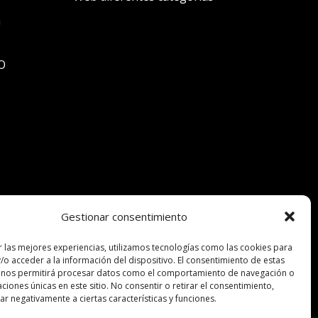
n
O
Gestionar consentimiento
r las mejores experiencias, utilizamos tecnologías como las cookies para
/o acceder a la información del dispositivo. El consentimiento de estas
 nos permitirá procesar datos como el comportamiento de navegación o
caciones únicas en este sitio. No consentir o retirar el consentimiento,
r negativamente a ciertas características y funciones.