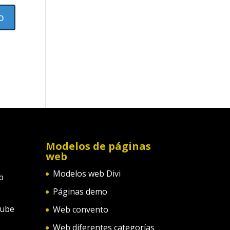
Modelos de páginas
web
Modelos web Divi
b
Páginas demo
tube
Web convento
Web diferentes categorías