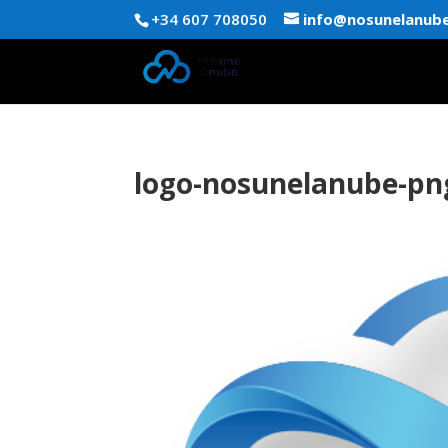
+34 607 708050
info@nosunelanub
logo-nosunelanube-pn