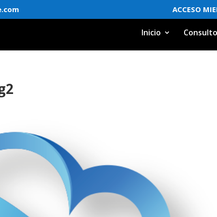
e.com
ACCESO MI
Inicio
Consulto
g2