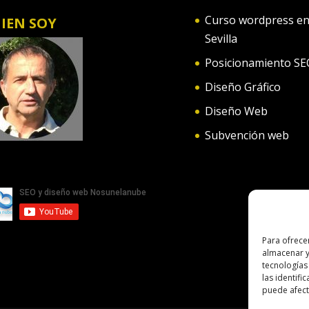
Curso wordpress e
IEN SOY
Sevilla
Posicionamiento SE
Diseño Gráfico
Diseño Web
Subvención web
Para ofrece
almacenar y
tecnologías
las identifi
puede afecta