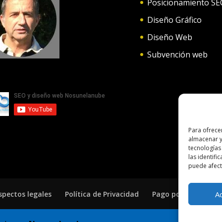
Posicionamiento SE
Diseño Gráfico
Diseño Web
Subvención web
Para ofrece
almacenar y
tecnologías
las identifi
puede afecta
A
spectos legales
Política de Privacidad
Pago por servicios