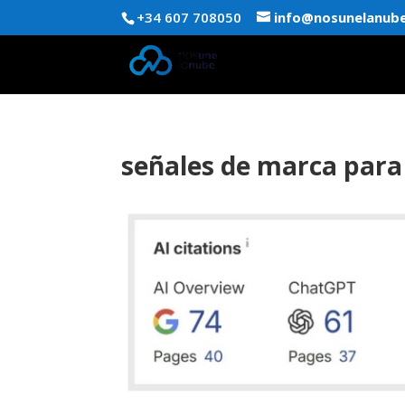
+34 607 708050
info@nosunelanub
señales de marca para