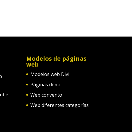
Modelos de páginas
web
Modelos web Divi
b
Páginas demo
tube
Web convento
Web diferentes categorías
n