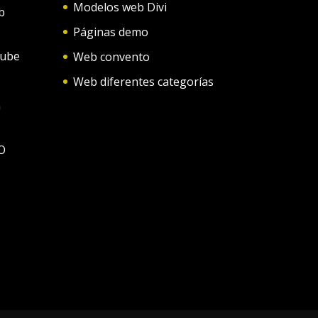
Modelos web Divi
b
Páginas demo
tube
Web convento
Web diferentes categorías
n
O