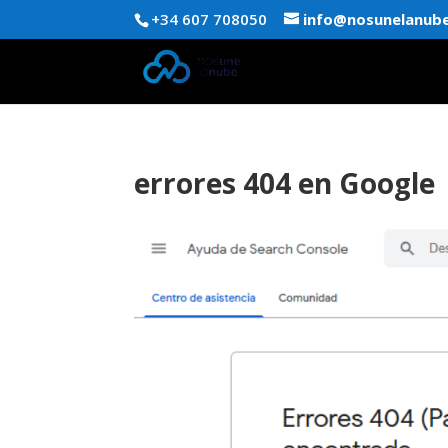
+34 607 708050
info@nosunelanub
errores 404 en Google