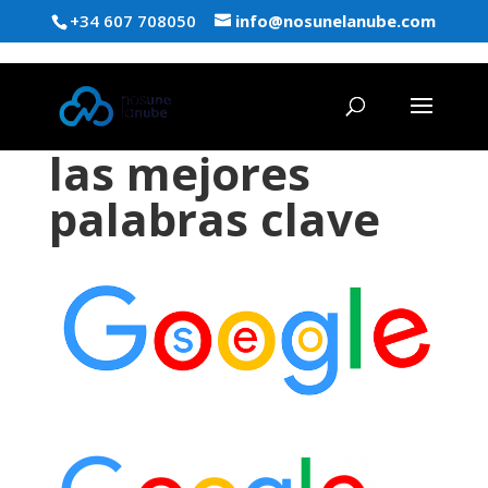
+34 607 708050
info@nosunelanube.com
las mejores
palabras clave