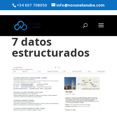
+34 607 708050
info@nosunelanube.com
7 datos
estructurados